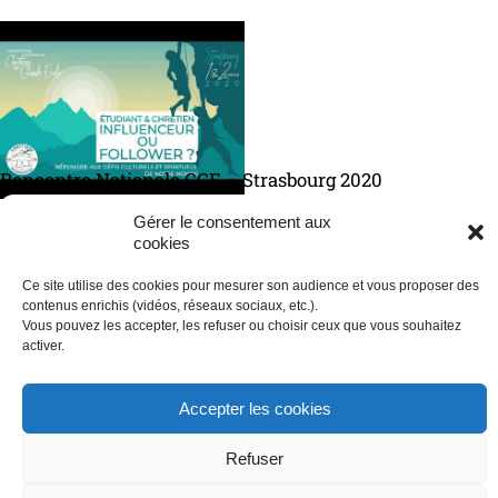
Rencontre Nationale CGE – Strasbourg 2020
La rencontre nationale rassemble des centaines d’étudiants des
Gérer le consentement aux
grandes écoles de France à Strasbourg 1er et 2 février 2020.
cookies
Ce site utilise des cookies pour mesurer son audience et vous proposer des
Reconnaître la dignité de la procréation et s’engager pour la fraternité
contenus enrichis (vidéos, réseaux sociaux, etc.).
Vous pouvez les accepter, les refuser ou choisir ceux que vous souhaitez
Église et bioéthique
activer.
Accepter les cookies
Refuser
© tv.catholique.fr