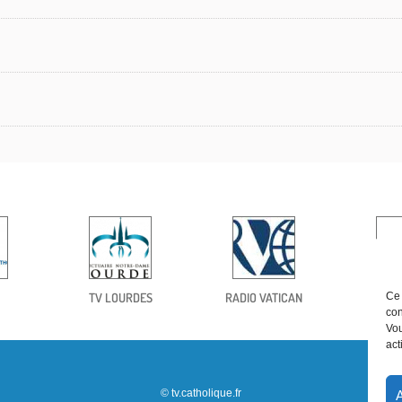
TV LOURDES
RADIO VATICAN
Ce 
con
Vou
act
© tv.catholique.fr
A