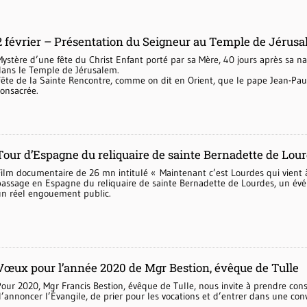
2 février – Présentation du Seigneur au Temple de Jérus
Mystère d’une fête du Christ Enfant porté par sa Mère, 40 jours après sa n
dans le Temple de Jérusalem.
Fête de la Sainte Rencontre, comme on dit en Orient, que le pape Jean-Paul
consacrée.
Tour d’Espagne du reliquaire de sainte Bernadette de Lou
Film documentaire de 26 mn intitulé « Maintenant c’est Lourdes qui vient 
passage en Espagne du reliquaire de sainte Bernadette de Lourdes, un év
un réel engouement public.
Vœux pour l’année 2020 de Mgr Bestion, évêque de Tulle
Pour 2020, Mgr Francis Bestion, évêque de Tulle, nous invite à prendre con
d’annoncer l’Évangile, de prier pour les vocations et d’entrer dans une con