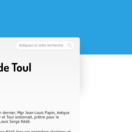
de Toul
in dernier, Mgr Jean-Louis Papin, évêque
 et Toul ordonnait, prêtre pour le
 Louis Serge Kédé.
ge Kédé livre ses premières réactions et