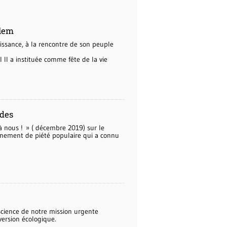
alem
aissance, à la rencontre de son peuple
 II a instituée comme fête de la vie
rdes
à nous ! » ( décembre 2019) sur le
énement de piété populaire qui a connu
science de notre mission urgente
version écologique.