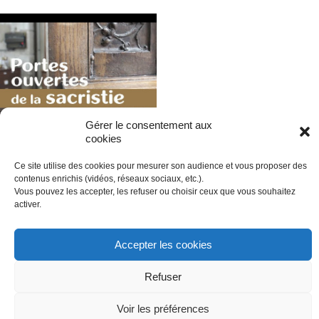
Portes ouvertes de la sacristie
Gérer le consentement aux
cookies
Retour sur un atelier interactif mis en place à Beauvais pour
(re)découvrir les objets et vêtements liturgiques conservés dans la
sacristie et utilisés pendant la messe.
Ce site utilise des cookies pour mesurer son audience et vous proposer des
contenus enrichis (vidéos, réseaux sociaux, etc.).
Vous pouvez les accepter, les refuser ou choisir ceux que vous souhaitez
Les prêtres
activer.
Accepter les cookies
Refuser
© tv.catholique.fr
Édité par la Conférence des évêques de France
Voir les préférences