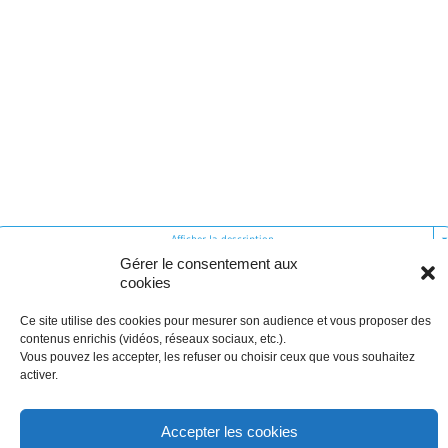
Afficher la description
Gérer le consentement aux
cookies
SUR LE MÊME THÈME
Ce site utilise des cookies pour mesurer son audience et vous proposer des
contenus enrichis (vidéos, réseaux sociaux, etc.).
Lien utile
Vous pouvez les accepter, les refuser ou choisir ceux que vous souhaitez
activer.
Site Internet des Carmes de Paris
Accepter les cookies