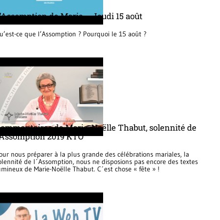
’Assomption de Marie – Jeudi 15 août
u’est-ce que l’Assomption ? Pourquoi le 15 août ?
ommentaires de Marie-Noëlle Thabut, solennité de
’Assomption 2019 KTO
our nous préparer à la plus grande des célébrations mariales, la
olennité de l´Assomption, nous ne disposions pas encore des textes
umineux de Marie-Noëlle Thabut. C´est chose « fête » !