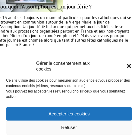
ourquoi l’Assomption est un jour férié ?
e 15 août est toujours un moment particulier pour les catholiques qui se
etrouvent en communion autour de la Vierge Marie le jour de
’Assomption. Un jour férié historique qui permet aux les fidèles de se
endre aux processions organisées partout en France et aux non-croyants
e bénéficier d’un jour de congé en plein été. Mais savez-vous pourquoi
ette journée est chômée alors que tant d’autres fêtes catholiques ne le
ont pas en France ?
Gérer le consentement aux
SUR LE MÊME THÈME
cookies
Mieux comprendre
Ce site utilise des cookies pour mesurer son audience et vous proposer des
contenus enrichis (vidéos, réseaux sociaux, etc.).
Les fêtes chrétiennes sur le site eglise.catholique.fr
Vous pouvez les accepter, les refuser ou choisir ceux que vous souhaitez
activer.
Accepter les cookies
© tv.catholique.fr
Refuser
Édité par la Conférence des évêques de France