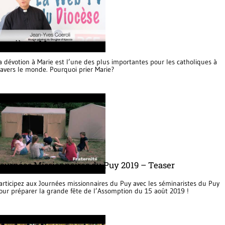
a prière à Marie
a dévotion à Marie est l’une des plus importantes pour les catholiques à
ravers le monde. Pourquoi prier Marie?
ournées Missionnaires du Puy 2019 – Teaser
articipez aux Journées missionnaires du Puy avec les séminaristes du Puy
our préparer la grande fête de l’Assomption du 15 août 2019 !