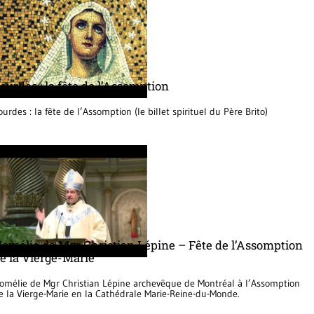
ourdes : la fête de l’Assomption
ourdes : la fête de l’Assomption (le billet spirituel du Père Brito)
omélie de Mgr Christian Lépine – Fête de l’Assomption
e la Vierge-Marie
omélie de Mgr Christian Lépine archevêque de Montréal à l’Assomption
e la Vierge-Marie en la Cathédrale Marie-Reine-du-Monde.